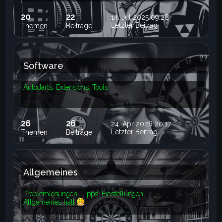
20
22
14. Jul 2025 09:28
Letzter Beitrag
Themen
Beiträge
Software
Autodarts, Extensions, Tools
26
26
24. Apr 2026 20:17
Letzter Beitrag
Themen
Beiträge
Allgemeines
Problemlösungen, Tipps, Einstellungen
Allgemeines halt