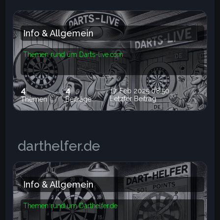
Info & Allgemein
Themen rund um Darts-live.com
4
4
17. Feb 2025 08:50
Letzter Beitrag
Themen
Beiträge
darthelfer.de
Info & Allgemein
Themen rund um Darthelfer.de