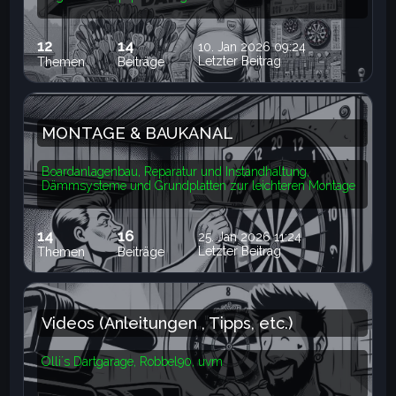
12
14
10. Jan 2026 09:24
Letzter Beitrag
Themen
Beiträge
MONTAGE & BAUKANAL
Boardanlagenbau, Reparatur und Instandhaltung,
Dämmsysteme und Grundplatten zur leichteren Montage
14
16
25. Jan 2026 11:24
Letzter Beitrag
Themen
Beiträge
Videos (Anleitungen , Tipps, etc.)
Olli´s Dartgarage, Robbel90, uvm