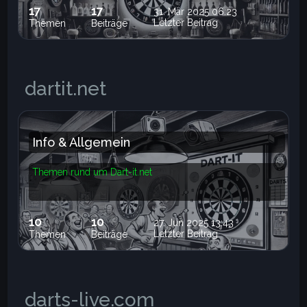
17
17
31. Mär 2025 06:23
Letzter Beitrag
Themen
Beiträge
dartit.net
Info & Allgemein
Themen rund um Dart-it.net
10
10
27. Jun 2025 13:43
Letzter Beitrag
Themen
Beiträge
darts-live.com