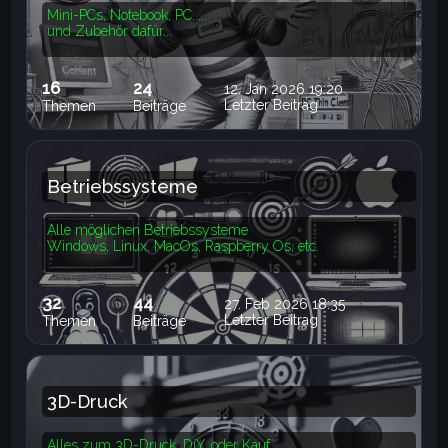
Mini-PCs, Notebook, PC.....
und Zubehör dafür...
16
24
12. Jan 2026 19:20
Letzter Beitrag
Themen
Beiträge
Betriebssysteme
Alle möglichen Betriebssysteme
Windows, Linux, MacOs, Raspberry Os, etc.
32
44
27. Feb 2026 18:35
Letzter Beitrag
Themen
Beiträge
3D-Druck
Alles zum 3D-Druck: DiY, oder Kauf