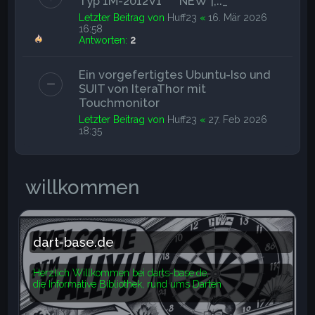
Typ 1M-2012V1*****NEW*|;:._
Letzter Beitrag von
Huff23
«
16. Mär 2026
16:58
Antworten:
2
Ein vorgefertigtes Ubuntu-Iso und
SUIT von IteraThor mit
Touchmonitor
Letzter Beitrag von
Huff23
«
27. Feb 2026
18:35
willkommen
dart-base.de
Herzlich Willkommen bei darts-base.de,
die Informative Bibliothek, rund ums Darten