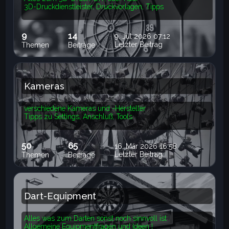
3D-Druckdienstleister, Druckvorlagen, Tipps
9
14
9. Jul 2026 07:12
Letzter Beitrag
Themen
Beiträge
Kameras
verschiedene Kameras und -Hersteller
Tipps zu Settings, Anschluß, Tools
50
65
16. Mär 2026 16:58
Letzter Beitrag
Themen
Beiträge
Dart-Equipment
Alles was zum Darten sonst noch sinnvoll ist
Allgemeine Equipmentfragen und Ideen !