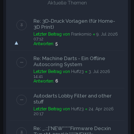
e
Aktuelle Themen
Re: 3D-Druck Vorlagen (für Home-
3D Print)
Letzter Beitrag von
Frankomio
«
9. Jul 2026
07:12
Antworten:
5
Re: Machine Darts - Ein Offline
Autoscoring System
Letzter Beitrag von
Huff23
«
3. Jul 2026
14:41
Antworten:
6
Autodarts Lobby Filter and other
stuff
Letzter Beitrag von
Huff23
«
24. Apr 2026
20:17
Re: _.:;|*NEW*****Firmware Decxin