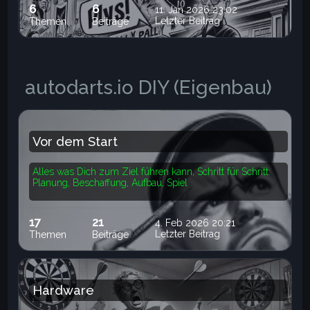
6
6
11. Jan 2026 23:02
Letzter Beitrag
Themen
Beiträge
autodarts.io DIY (Eigenbau)
Vor dem Start
Alles was Dich zum Ziel führen kann, Schritt für Schritt:
Planung, Beschaffung, Aufbau, Spiel
17
21
4. Feb 2026 20:21
Letzter Beitrag
Themen
Beiträge
Hardware