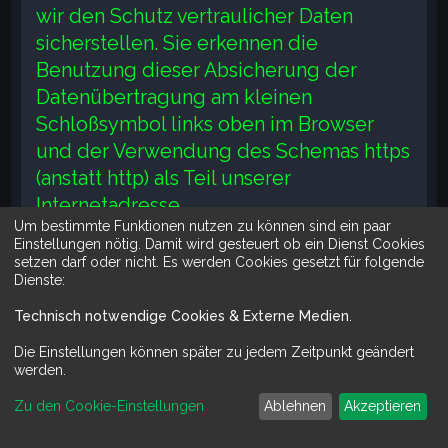
wir den Schutz vertraulicher Daten
sicherstellen. Sie erkennen die
Benutzung dieser Absicherung der
Datenübertragung am kleinen
Schloßsymbol links oben im Browser
und der Verwendung des Schemas https
(anstatt http) als Teil unserer
Internetadresse.
Um bestimmte Funktionen nutzen zu können sind ein paar
Einstellungen nötig. Damit wird gesteuert ob ein Dienst Cookies
Eingebettete Social Media Elemente
setzen darf oder nicht. Es werden Cookies gesetzt für folgende
Dienste:
Datenschutzerklärung
Wir binden auf unserer Webseite
Technisch notwendige Cookies & Externe Medien
.
Elemente von Social Media Diensten ein
Die Einstellungen können später zu jedem Zeitpunkt geändert
um Bilder, Videos und Texte anzuzeigen.
werden.
Durch den Besuch von Seiten die diese
Zu den Cookie-Einstellungen
Ablehnen
Akzeptieren
Elemente darstellen, werden Daten von