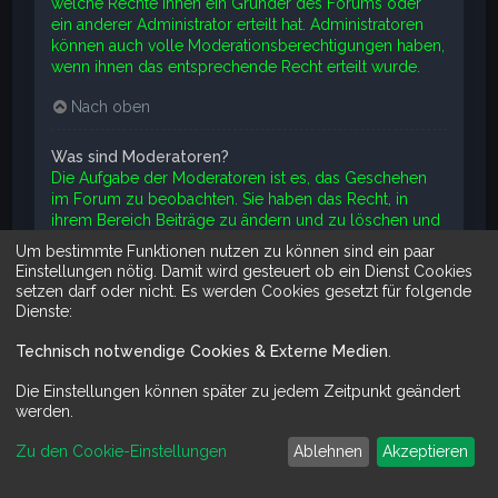
welche Rechte ihnen ein Gründer des Forums oder
ein anderer Administrator erteilt hat. Administratoren
können auch volle Moderationsberechtigungen haben,
wenn ihnen das entsprechende Recht erteilt wurde.
Nach oben
Was sind Moderatoren?
Die Aufgabe der Moderatoren ist es, das Geschehen
im Forum zu beobachten. Sie haben das Recht, in
ihrem Bereich Beiträge zu ändern und zu löschen und
Themen zu schließen, zu öffnen, zu verschieben und
Um bestimmte Funktionen nutzen zu können sind ein paar
zu teilen. Üblicherweise verhindern Moderatoren, dass
Einstellungen nötig. Damit wird gesteuert ob ein Dienst Cookies
Mitglieder „offtopic“, d. h. etwas nicht zum Thema
setzen darf oder nicht. Es werden Cookies gesetzt für folgende
Passendes, oder Beleidigendes bzw. Angreifendes
Dienste:
schreiben.
Technisch notwendige Cookies & Externe Medien
.
Nach oben
Die Einstellungen können später zu jedem Zeitpunkt geändert
werden.
Was sind Benutzergruppen?
Benutzergruppen sind Gruppen von Mitgliedern, die
Zu den Cookie-Einstellungen
Ablehnen
Akzeptieren
die Mitglieder des Boards in für die Board-
Administration verwaltbare Einheiten aufteilt. Jedes