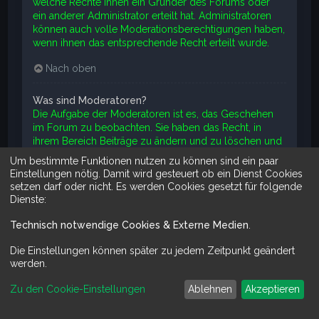
welche Rechte ihnen ein Gründer des Forums oder
ein anderer Administrator erteilt hat. Administratoren
können auch volle Moderationsberechtigungen haben,
wenn ihnen das entsprechende Recht erteilt wurde.
Nach oben
Was sind Moderatoren?
Die Aufgabe der Moderatoren ist es, das Geschehen
im Forum zu beobachten. Sie haben das Recht, in
ihrem Bereich Beiträge zu ändern und zu löschen und
Themen zu schließen, zu öffnen, zu verschieben und
Um bestimmte Funktionen nutzen zu können sind ein paar
zu teilen. Üblicherweise verhindern Moderatoren, dass
Einstellungen nötig. Damit wird gesteuert ob ein Dienst Cookies
Mitglieder „offtopic“, d. h. etwas nicht zum Thema
setzen darf oder nicht. Es werden Cookies gesetzt für folgende
Passendes, oder Beleidigendes bzw. Angreifendes
Dienste:
schreiben.
Technisch notwendige Cookies & Externe Medien
.
Nach oben
Die Einstellungen können später zu jedem Zeitpunkt geändert
werden.
Was sind Benutzergruppen?
Benutzergruppen sind Gruppen von Mitgliedern, die
Zu den Cookie-Einstellungen
Ablehnen
Akzeptieren
die Mitglieder des Boards in für die Board-
Administration verwaltbare Einheiten aufteilt. Jedes