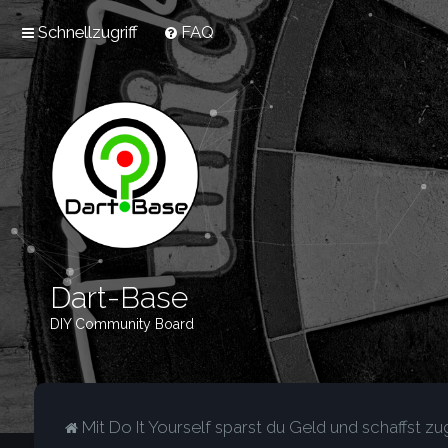
Schnellzugriff
FAQ
Dart-Base
DIY Community Board
Mit Do It Yourself sparst du Geld und schaffst zug