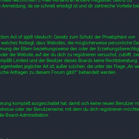
rivate Nachrichten, E-Mail-Versand an andere Mitglieder, Beitritt zu
nmeldung, da sie schnell erledigt ist und dir zahlreiche Vorteile bie
ction Act of 1998 (deutsch: Gesetz zum Schutz der Privatsphäre von
A, welches festlegt, dass Websites, die möglicherweise persönliche Da
immung der Eltern beziehungsweise des oder der Erziehungsberechtig
er die Website, auf der du dich zu registrieren versuchst, zutrifft, zi
s phpBB Limited und der Besitzer dieses Boards keine Rechtsberatung
egenheiten jeglicher Art ist; außer solchen, die unter der Frage „An w
tische Anfragen zu diesem Forum gibt?“ behandelt werden.
rierung komplett ausgeschaltet hat, damit sich keine neuen Benutzer 
Adresse oder der Benutzername, mit dem du dich registrieren möchte
ie Board-Administration.