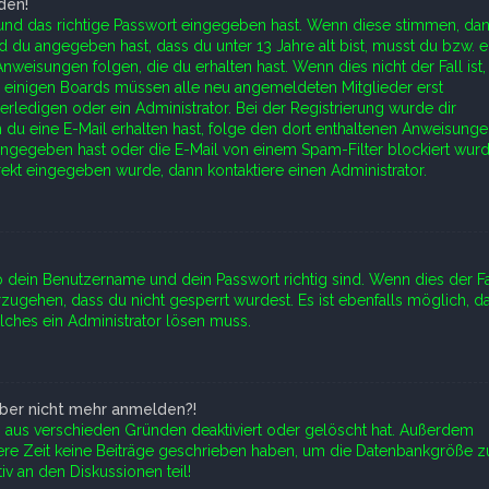
den!
und das richtige Passwort eingegeben hast. Wenn diese stimmen, da
und du angegeben hast, dass du unter 13 Jahre alt bist, musst du bzw. e
weisungen folgen, die du erhalten hast. Wenn dies nicht der Fall ist,
ei einigen Boards müssen alle neu angemeldeten Mitglieder erst
rledigen oder ein Administrator. Bei der Registrierung wurde dir
nn du eine E-Mail erhalten hast, folge den dort enthaltenen Anweisunge
ingegeben hast oder die E-Mail von einem Spam-Filter blockiert wurd
rekt eingegeben wurde, dann kontaktiere einen Administrator.
b dein Benutzername und dein Passwort richtig sind. Wenn dies der Fa
zugehen, dass du nicht gesperrt wurdest. Es ist ebenfalls möglich, d
lches ein Administrator lösen muss.
 aber nicht mehr anmelden?!
to aus verschieden Gründen deaktiviert oder gelöscht hat. Außerdem
gere Zeit keine Beiträge geschrieben haben, um die Datenbankgröße z
iv an den Diskussionen teil!