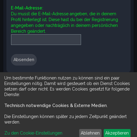
e
E-Mail-Adresse:
Du musst die E-Mail-Adresse angeben, die in deinem
Profil hinterlegt ist. Diese hast du bei der Registrierung
angegeben oder nachträglich in deinem persönlichen
Bereich geändert.
Um bestimmte Funktionen nutzen zu können sind ein paar
Suche
Erweiterte Suche
Einstellungen nötig. Damit wird gesteuert ob ein Dienst Cookies
setzen darf oder nicht. Es werden Cookies gesetzt für folgende
Dienste:
Technisch notwendige Cookies & Externe Medien
.
Mit Do It Yourself sparst du Geld und schaffst zugleich was dir ge
Die Einstellungen können später zu jedem Zeitpunkt geändert
werden.
Zu den Cookie-Einstellungen
Ablehnen
Akzeptieren
Powered by
phpBB
™