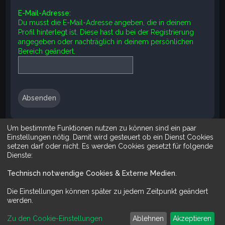
e
E-Mail-Adresse:
Du musst die E-Mail-Adresse angeben, die in deinem
Profil hinterlegt ist. Diese hast du bei der Registrierung
angegeben oder nachträglich in deinem persönlichen
Bereich geändert.
Um bestimmte Funktionen nutzen zu können sind ein paar
Suche
Erweiterte Suche
Einstellungen nötig. Damit wird gesteuert ob ein Dienst Cookies
setzen darf oder nicht. Es werden Cookies gesetzt für folgende
Dienste:
Technisch notwendige Cookies & Externe Medien
.
Mit Do It Yourself sparst du Geld und schaffst zugleich was dir ge
Die Einstellungen können später zu jedem Zeitpunkt geändert
werden.
Zu den Cookie-Einstellungen
Ablehnen
Akzeptieren
Powered by
phpBB
™