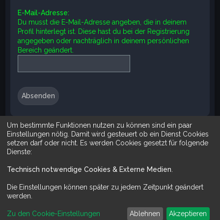
e
E-Mail-Adresse:
Du musst die E-Mail-Adresse angeben, die in deinem
Profil hinterlegt ist. Diese hast du bei der Registrierung
angegeben oder nachträglich in deinem persönlichen
Bereich geändert.
Um bestimmte Funktionen nutzen zu können sind ein paar
Suche
Erweiterte Suche
Einstellungen nötig. Damit wird gesteuert ob ein Dienst Cookies
setzen darf oder nicht. Es werden Cookies gesetzt für folgende
Dienste:
Technisch notwendige Cookies & Externe Medien
.
Mit Do It Yourself sparst du Geld und schaffst zugleich was dir ge
Die Einstellungen können später zu jedem Zeitpunkt geändert
werden.
Zu den Cookie-Einstellungen
Ablehnen
Akzeptieren
Powered by
phpBB
™