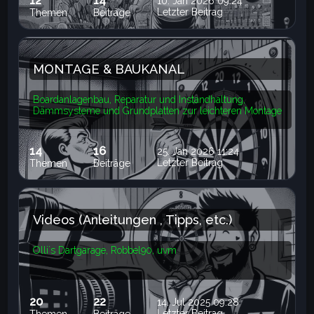
12
14
10. Jan 2026 09:24
Letzter Beitrag
Themen
Beiträge
MONTAGE & BAUKANAL
Boardanlagenbau, Reparatur und Instandhaltung,
Dämmsysteme und Grundplatten zur leichteren Montage
14
16
25. Jan 2026 11:24
Letzter Beitrag
Themen
Beiträge
Videos (Anleitungen , Tipps, etc.)
Olli´s Dartgarage, Robbel90, uvm
20
22
14. Jul 2025 09:28
Letzter Beitrag