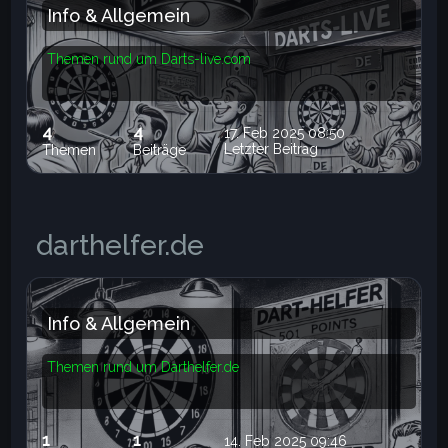
Info & Allgemein
Themen rund um Darts-live.com
4
4
17. Feb 2025 08:50
Letzter Beitrag
Themen
Beiträge
darthelfer.de
Info & Allgemein
Themen rund um Darthelfer.de
1
1
14. Feb 2025 09:46