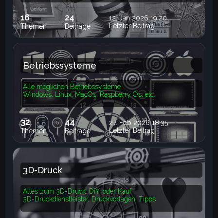
16
24
12. Jan 2026 19:20
Letzter Beitrag
Themen
Beiträge
Betriebssysteme
Alle möglichen Betriebssysteme
Windows, Linux, MacOs, Raspberry Os, etc.
32
44
27. Feb 2026 18:35
Letzter Beitrag
Themen
Beiträge
3D-Druck
Alles zum 3D-Druck: DiY, oder Kauf
3D-Druckdienstleister, Druckvorlagen, Tipps