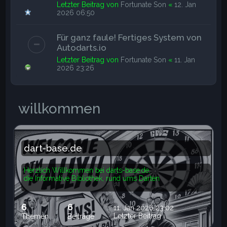
Letzter Beitrag von
Fortunate Son
«
12. Jan
2026 06:50
Für ganz faule! Fertiges System von
Autodarts.io
Letzter Beitrag von
Fortunate Son
«
11. Jan
2026 23:26
willkommen
dart-base.de
Herzlich Willkommen bei darts-base.de,
die Informative Bibliothek, rund ums Darten
6
6
11. Jan 2026 23:02
Letzter Beitrag
Themen
Beiträge