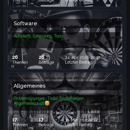
Themen
Beiträge
Software
Autodarts, Extensions, Tools
26
26
24. Apr 2026 20:17
Letzter Beitrag
Themen
Beiträge
Allgemeines
Problemlösungen, Tipps, Einstellungen
Allgemeines halt
17
17
31. Mär 2025 06:23
Letzter Beitrag
Themen
Beiträge