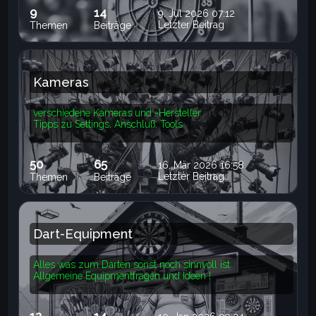
9
14
9. Jul 2026 07:12
Letzter Beitrag
Themen
Beiträge
Kameras
verschiedene Kameras und -Hersteller
Tipps zu Settings, Anschluß, Tools
50
65
16. Mär 2026 16:58
Letzter Beitrag
Themen
Beiträge
Dart-Equipment
Alles was zum Darten sonst noch sinnvoll ist
Allgemeine Equipmentfragen und Ideen !