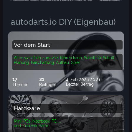
autodarts.io DIY (Eigenbau)
Vor dem Start
Alles was Dich zum Ziel führen kann, Schritt für Schritt:
Planung, Beschaffung, Aufbau, Spiel
17
21
4. Feb 2026 20:21
Letzter Beitrag
Themen
Beiträge
Hardware
Mini-PCs, Notebook, PC.....
und Zubehör dafür...