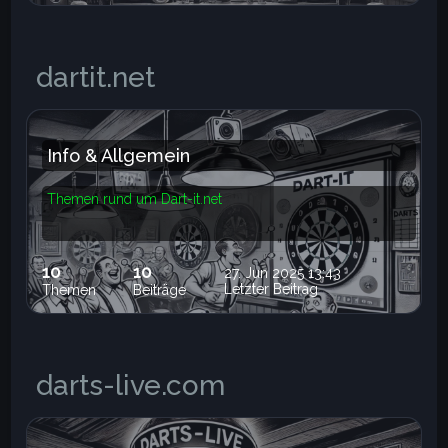
dartit.net
Info & Allgemein
Themen rund um Dart-it.net
10
10
27. Jun 2025 13:43
Letzter Beitrag
Themen
Beiträge
darts-live.com