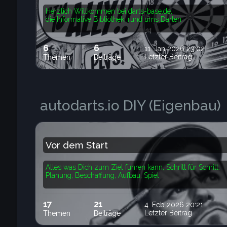
Herzlich Willkommen bei darts-base.de,
die Informative Bibliothek, rund ums Darten
6
6
11. Jan 2026 23:02
Letzter Beitrag
Themen
Beiträge
autodarts.io DIY (Eigenbau)
Vor dem Start
Alles was Dich zum Ziel führen kann, Schritt für Schritt:
Planung, Beschaffung, Aufbau, Spiel
17
21
4. Feb 2026 20:21
Letzter Beitrag
Themen
Beiträge