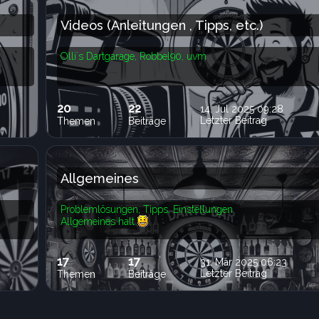
Videos (Anleitungen , Tipps, etc.)
Olli´s Dartgarage, Robbel90, uvm
20
22
14. Jul 2025 09:28
Letzter Beitrag
Themen
Beiträge
Allgemeines
Problemlösungen, Tipps, Einstellungen
Allgemeines halt
17
17
31. Mär 2025 06:23
Letzter Beitrag
Themen
Beiträge