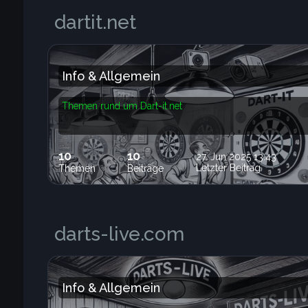
dartit.net
Info & Allgemein
Themen rund um Dart-it.net
10
10
27. Jun 2025 13:43
Letzter Beitrag
Themen
Beiträge
darts-live.com
Info & Allgemein