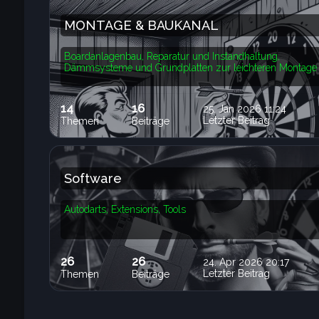
MONTAGE & BAUKANAL
Boardanlagenbau, Reparatur und Instandhaltung,
Dämmsysteme und Grundplatten zur leichteren Montage
14
16
25. Jan 2026 11:24
Letzter Beitrag
Themen
Beiträge
Software
Autodarts, Extensions, Tools
26
26
24. Apr 2026 20:17
Letzter Beitrag
Themen
Beiträge