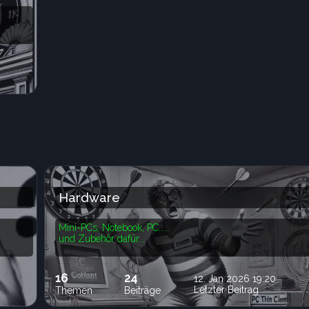
Hardware
Mini-PCs, Notebook, PC.....
und Zubehör dafür...
16
24
12. Jan 2026 19:20
Letzter Beitrag
Themen
Beiträge