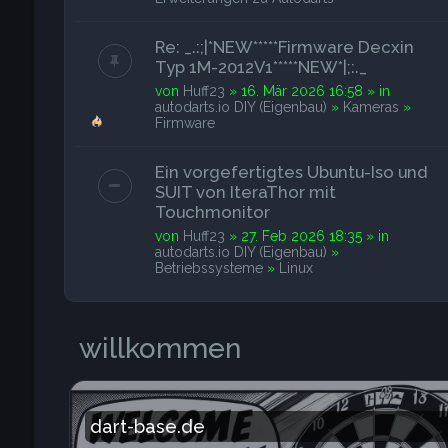
Re: _.:;|*NEW*****Firmware Decxin
Typ 1M-2012V1*****NEW*|;:._
von
Huff23
» 16. Mär 2026 16:58 » in
autodarts.io DIY (Eigenbau)
»
Kameras
»
Firmware
Ein vorgefertigtes Ubuntu-Iso und
SUIT von IteraThor mit
Touchmonitor
von
Huff23
» 27. Feb 2026 18:35 » in
autodarts.io DIY (Eigenbau)
»
Betriebssysteme
»
Linux
willkommen
dart-base.de