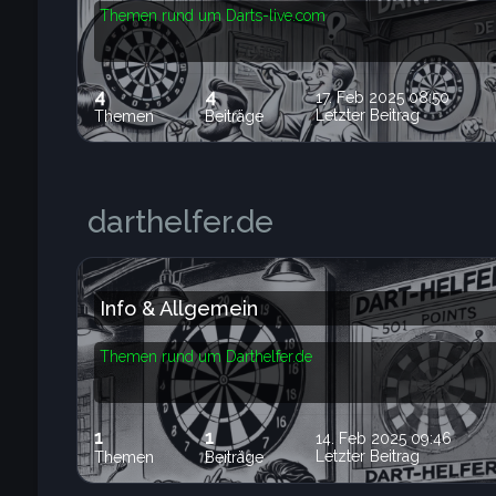
Themen rund um Darts-live.com
4
4
17. Feb 2025 08:50
Letzter Beitrag
Themen
Beiträge
darthelfer.de
Info & Allgemein
Themen rund um Darthelfer.de
1
1
14. Feb 2025 09:46
Letzter Beitrag
Themen
Beiträge