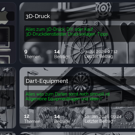
3D-Druck
Alles zum 3D-Druck: DiY, oder Kauf
3D-Druckdienstleister, Druckvorlagen, Tipps
9
14
9. Jul 2026 07:12
Letzter Beitrag
Themen
Beiträge
Dart-Equipment
Alles was zum Darten sonst noch sinnvoll ist
Allgemeine Equipmentfragen und Ideen !
12
14
10. Jan 2026 09:24
Letzter Beitrag
Themen
Beiträge