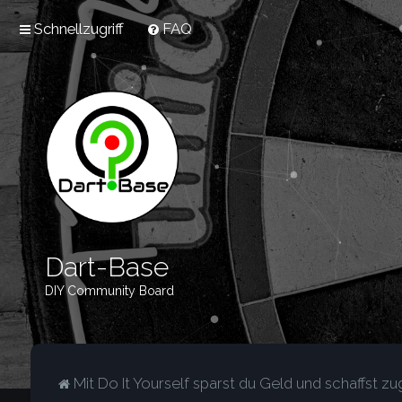
Schnellzugriff
FAQ
Dart-Base
DIY Community Board
Mit Do It Yourself sparst du Geld und schaffst zug