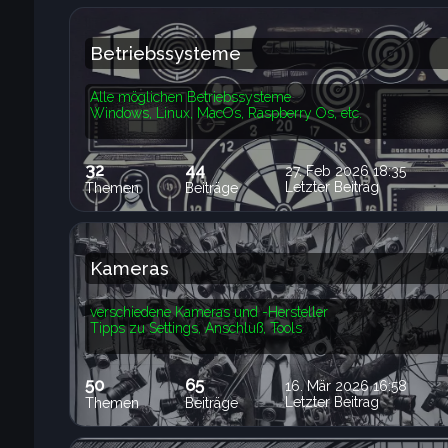
Betriebssysteme
Alle möglichen Betriebssysteme
Windows, Linux, MacOs, Raspberry Os, etc.
32
44
27. Feb 2026 18:35
Letzter Beitrag
Themen
Beiträge
Kameras
verschiedene Kameras und -Hersteller
Tipps zu Settings, Anschluß, Tools
50
65
16. Mär 2026 16:58
Letzter Beitrag
Themen
Beiträge