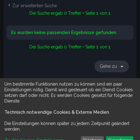
e
Zur erweiterten Suche
Die Suche ergab 0 Treffer • Seite
1
von
1
Es wurden keine passenden Ergebnisse gefunden.
Die Suche ergab 0 Treffer • Seite
1
von
1
Gehe zu
Um bestimmte Funktionen nutzen zu können sind ein paar
Suche
Erweiterte Suche
Einstellungen nötig. Damit wird gesteuert ob ein Dienst Cookies
setzen darf oder nicht. Es werden Cookies gesetzt für folgende
Dienste:
Technisch notwendige Cookies & Externe Medien
.
Mit Do It Yourself sparst du Geld und schaffst zugleich was dir ge
Die Einstellungen können später zu jedem Zeitpunkt geändert
werden.