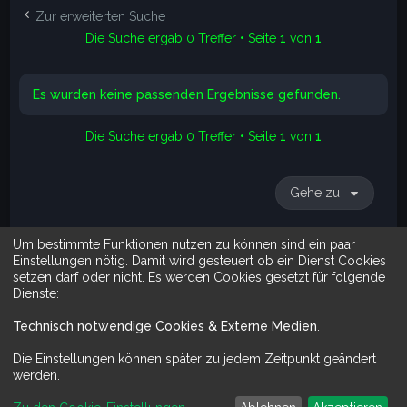
e
Zur erweiterten Suche
Die Suche ergab 0 Treffer • Seite
1
von
1
Es wurden keine passenden Ergebnisse gefunden.
Die Suche ergab 0 Treffer • Seite
1
von
1
Gehe zu
Um bestimmte Funktionen nutzen zu können sind ein paar
Suche
Erweiterte Suche
Einstellungen nötig. Damit wird gesteuert ob ein Dienst Cookies
setzen darf oder nicht. Es werden Cookies gesetzt für folgende
Dienste:
Technisch notwendige Cookies & Externe Medien
.
Mit Do It Yourself sparst du Geld und schaffst zugleich was dir ge
Die Einstellungen können später zu jedem Zeitpunkt geändert
werden.