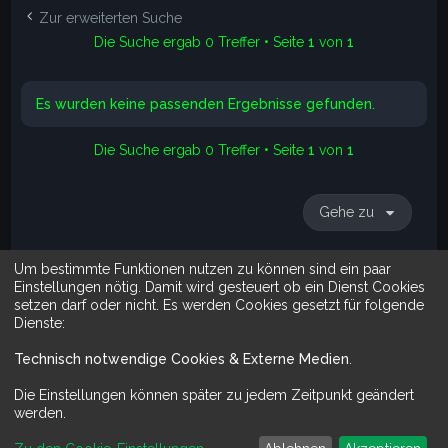
e
Zur erweiterten Suche
Die Suche ergab 0 Treffer • Seite
1
von
1
Es wurden keine passenden Ergebnisse gefunden.
Die Suche ergab 0 Treffer • Seite
1
von
1
Gehe zu
Um bestimmte Funktionen nutzen zu können sind ein paar
Suche
Erweiterte Suche
Einstellungen nötig. Damit wird gesteuert ob ein Dienst Cookies
setzen darf oder nicht. Es werden Cookies gesetzt für folgende
Dienste:
Technisch notwendige Cookies & Externe Medien
.
Mit Do It Yourself sparst du Geld und schaffst zugleich was dir ge
Die Einstellungen können später zu jedem Zeitpunkt geändert
werden.