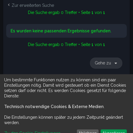
e
Zur erweiterten Suche
Die Suche ergab 0 Treffer • Seite
1
von
1
Es wurden keine passenden Ergebnisse gefunden.
Die Suche ergab 0 Treffer • Seite
1
von
1
Gehe zu
Um bestimmte Funktionen nutzen zu können sind ein paar
Suche
Erweiterte Suche
Einstellungen nötig. Damit wird gesteuert ob ein Dienst Cookies
setzen darf oder nicht. Es werden Cookies gesetzt für folgende
Dienste:
Technisch notwendige Cookies & Externe Medien
.
Mit Do It Yourself sparst du Geld und schaffst zugleich was dir ge
Die Einstellungen können später zu jedem Zeitpunkt geändert
werden.