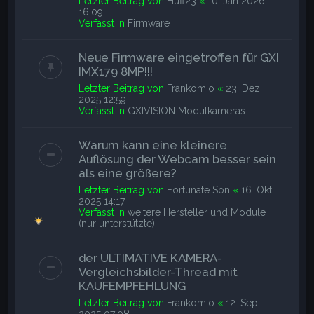
Letzter Beitrag von
Huff23
«
10. Jan 2026
16:09
Verfasst in
Firmware
Neue Firmware eingetroffen für GXI
IMX179 8MP!!!
Letzter Beitrag von
Frankomio
«
23. Dez
2025 12:59
Verfasst in
GXIVISION Modulkameras
Warum kann eine kleinere
Auflösung der Webcam besser sein
als eine größere?
Letzter Beitrag von
Fortunate Son
«
16. Okt
2025 14:17
Verfasst in
weitere Hersteller und Module
(nur unterstützte)
der ULTIMATIVE KAMERA-
Vergleichsbilder-Thread mit
KAUFEMPFEHLUNG
Letzter Beitrag von
Frankomio
«
12. Sep
2025 07:08