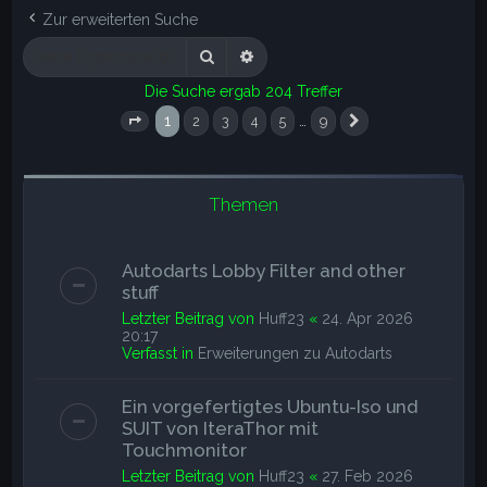
e
Zur erweiterten Suche
Suche
Erweiterte Suche
Die Suche ergab 204 Treffer
1
…
2
3
4
5
9
Seite
1
von
9
Nächste
Themen
Autodarts Lobby Filter and other
stuff
Letzter Beitrag von
Huff23
«
24. Apr 2026
20:17
Verfasst in
Erweiterungen zu Autodarts
Ein vorgefertigtes Ubuntu-Iso und
SUIT von IteraThor mit
Touchmonitor
Letzter Beitrag von
Huff23
«
27. Feb 2026