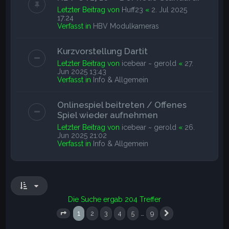
Letzter Beitrag von
Huff23
«
2. Jul 2025
17:24
Verfasst in
HBV Modulkameras
Kurzvorstellung Dartit
Letzter Beitrag von
icebear ~ gerold
«
27.
Jun 2025 13:43
Verfasst in
Info & Allgemein
Onlinespiel beitreten / Offenes
Spiel wieder aufnehmen
Letzter Beitrag von
icebear ~ gerold
«
26.
Jun 2025 21:02
Verfasst in
Info & Allgemein
Die Suche ergab 204 Treffer
1
…
2
3
4
5
9
Seite
1
von
9
Nächste