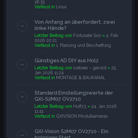
18:35
Verfasst in
Linux
Von Anfang an überfordert, zwei
linke Hände?
Letzter Beitrag von
Fortunate Son
«
4. Feb
2026 20:21
Verfasst in
1. Planung und Beschaffung
Günstiges AD DIY aus Holz
Letzter Beitrag von
icebear ~ gerold
«
25.
Jan 2026 11:24
Verfasst in
MONTAGE & BAUKANAL
Standard Einstellungswerte der
GXI-S2M07 OV2710
Letzter Beitrag von
Huff23
«
24. Jan 2026
11:41
Verfasst in
GXIVISION Modulkameras
GXI-Vision S2M07 OV2710 - Ein
holpriger Start