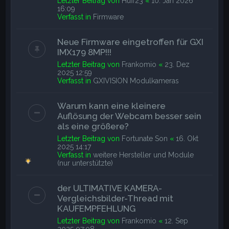
Letzter Beitrag von
Huff23
«
10. Jan 2026
16:09
Verfasst in
Firmware
Neue Firmware eingetroffen für GXI
IMX179 8MP!!!
Letzter Beitrag von
Frankomio
«
23. Dez
2025 12:59
Verfasst in
GXIVISION Modulkameras
Warum kann eine kleinere
Auflösung der Webcam besser sein
als eine größere?
Letzter Beitrag von
Fortunate Son
«
16. Okt
2025 14:17
Verfasst in
weitere Hersteller und Module
(nur unterstützte)
der ULTIMATIVE KAMERA-
Vergleichsbilder-Thread mit
KAUFEMPFEHLUNG
Letzter Beitrag von
Frankomio
«
12. Sep
2025 07:08