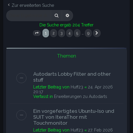
e
Zur erweiterten Suche
Suche
Erweiterte Suche
Die Suche ergab 204 Treffer
1
…
2
3
4
5
9
Seite
1
von
9
Nächste
Themen
Autodarts Lobby Filter and other
stuff
Letzter Beitrag von
Huff23
«
24. Apr 2026
20:17
Verfasst in
Erweiterungen zu Autodarts
Ein vorgefertigtes Ubuntu-Iso und
SUIT von IteraThor mit
Touchmonitor
Letzter Beitrag von
Huff23
«
27. Feb 2026