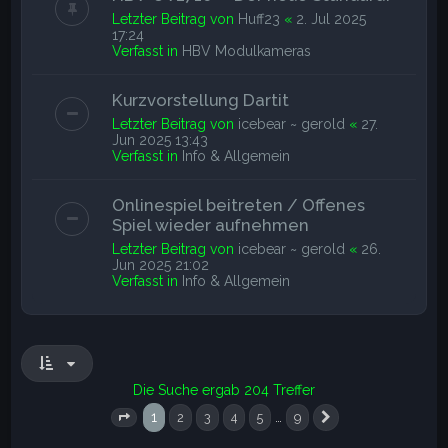
Letzter Beitrag von
Huff23
«
2. Jul 2025
17:24
Verfasst in
HBV Modulkameras
Kurzvorstellung Dartit
Letzter Beitrag von
icebear ~ gerold
«
27.
Jun 2025 13:43
Verfasst in
Info & Allgemein
Onlinespiel beitreten / Offenes
Spiel wieder aufnehmen
Letzter Beitrag von
icebear ~ gerold
«
26.
Jun 2025 21:02
Verfasst in
Info & Allgemein
Die Suche ergab 204 Treffer
1
…
2
3
4
5
9
Seite
1
von
9
Nächste