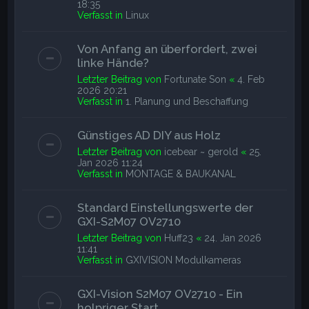
18:35
Verfasst in
Linux
Von Anfang an überfordert, zwei
linke Hände?
Letzter Beitrag von
Fortunate Son
«
4. Feb
2026 20:21
Verfasst in
1. Planung und Beschaffung
Günstiges AD DIY aus Holz
Letzter Beitrag von
icebear ~ gerold
«
25.
Jan 2026 11:24
Verfasst in
MONTAGE & BAUKANAL
Standard Einstellungswerte der
GXI-S2M07 OV2710
Letzter Beitrag von
Huff23
«
24. Jan 2026
11:41
Verfasst in
GXIVISION Modulkameras
GXI-Vision S2M07 OV2710 - Ein
holpriger Start