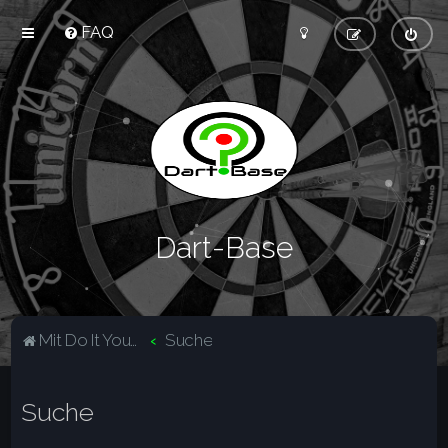
FAQ
Dart-Base
Mit Do It Yourself sparst du Geld und schaffst zugleich was dir gefällt.
Suche
Suche