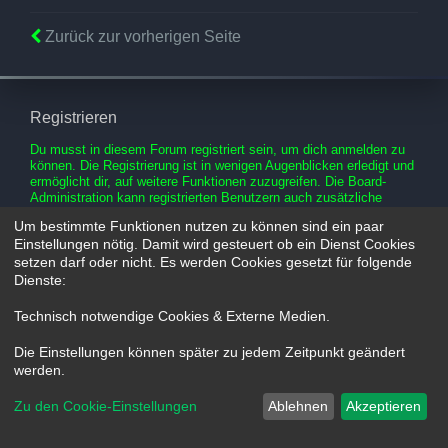
Zurück zur vorherigen Seite
Registrieren
Du musst in diesem Forum registriert sein, um dich anmelden zu
können. Die Registrierung ist in wenigen Augenblicken erledigt und
ermöglicht dir, auf weitere Funktionen zuzugreifen. Die Board-
Administration kann registrierten Benutzern auch zusätzliche
Berechtigungen zuweisen. Beachte bitte unsere
Um bestimmte Funktionen nutzen zu können sind ein paar
Nutzungsbedingungen und die verwandten Regelungen, bevor du
Einstellungen nötig. Damit wird gesteuert ob ein Dienst Cookies
dich registrierst. Bitte beachte auch die jeweiligen Forenregeln,
setzen darf oder nicht. Es werden Cookies gesetzt für folgende
wenn du dich in diesem Board bewegst.
Dienste:
Nutzungsbedingungen
|
Datenschutzerklärung
Technisch notwendige Cookies & Externe Medien
.
Registrieren
Die Einstellungen können später zu jedem Zeitpunkt geändert
werden.
Zu den Cookie-Einstellungen
Ablehnen
Akzeptieren