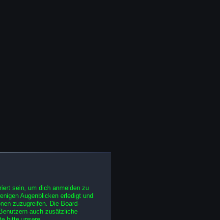
iert sein, um dich anmelden zu
wenigen Augenblicken erledigt und
ionen zuzugreifen. Die Board-
 Benutzern auch zusätzliche
e bitte unsere