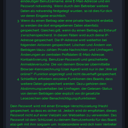
eindeutiger Benutzername, eine E-Mail-Adresse und ein
Passwort notwendig. Wenn durch den Betreiber weitere
Daten als notwendig festgelegt wurden, so ist dies für dich
vor deren Eingabe ersichtlich.
Wenn du einen Beitrag oder eine private Nachricht erstellst,
so werden die dort eingegebenen Daten ebenfalls
gespeichert. Gleiches gilt, wenn du einen Beitrag als Entwurf
zwischenspeicherst. In diesen Fällen wird auch deine IP-
Adresse gespeichert. Die IP-Adresse wird weiterhin bei
folgenden Aktionen gespeichert: Löschen und Ändern von
Beiträgen (dazu zählen Private Nachrichten und Umfragen),
Änderungen an zentralen Profildaten (E-Mail-Adresse,
Kontoaktivierung, Benutzer-Passwort) und gescheiterte
Anmeldeversuche. Die von deinem Browser übermittelte
Browser-Kennzeichnung (User Agent) wird nur in der „Wer ist
online?“-Funktion angezeigt und nicht dauerhaft gespeichert.
Schließlich erfordern einzelne Funktionen des Boards, dass
weitere Daten gespeichert werden. Dazu gehören dein
Abstimmungsverhalten bei Umfragen, der Gelesen-Status
von deinen Beiträgen oder explizit von dir gesetzte
Lesezeichen oder Benachrichtigungsfunktionen.
Dein Passwort wird mit einer Einwege-Verschlüsselung (Hash)
gespeichert, so dass es sicher ist. Jedoch wird dir empfohlen, dieses
Passwort nicht auf einer Vielzahl von Webseiten zu verwenden. Das
Passwort ist dein Schlüssel zu deinem Benutzerkonto für das Board,
also geh mit ihm sorgsam um. Insbesondere wird dich kein Vertreter