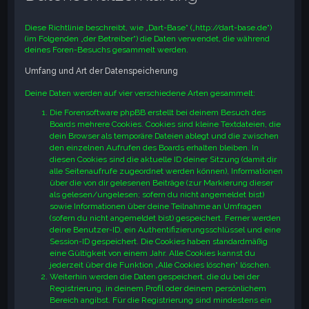
e
Diese Richtlinie beschreibt, wie „Dart-Base“ („http://dart-base.de“)
(im Folgenden „der Betreiber“) die Daten verwendet, die während
deines Foren-Besuchs gesammelt werden.
Umfang und Art der Datenspeicherung
Deine Daten werden auf vier verschiedene Arten gesammelt:
Die Forensoftware phpBB erstellt bei deinem Besuch des
Boards mehrere Cookies. Cookies sind kleine Textdateien, die
dein Browser als temporäre Dateien ablegt und die zwischen
den einzelnen Aufrufen des Boards erhalten bleiben. In
diesen Cookies sind die aktuelle ID deiner Sitzung (damit dir
alle Seitenaufrufe zugeordnet werden können), Informationen
über die von dir gelesenen Beiträge (zur Markierung dieser
als gelesen/ungelesen; sofern du nicht angemeldet bist)
sowie Informationen über deine Teilnahme an Umfragen
(sofern du nicht angemeldet bist) gespeichert. Ferner werden
deine Benutzer-ID, ein Authentifizierungsschlüssel und eine
Session-ID gespeichert. Die Cookies haben standardmäßig
eine Gültigkeit von einem Jahr. Alle Cookies kannst du
jederzeit über die Funktion „Alle Cookies löschen“ löschen.
Weiterhin werden die Daten gespeichert, die du bei der
Registrierung, in deinem Profil oder deinem persönlichem
Bereich angibst. Für die Registrierung sind mindestens ein