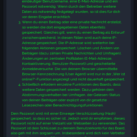
eindeutiger Benutzername, eine E-Mail-Adresse und ein
Passwort notwendig. Wenn durch den Betreiber weitere
Daten als notwendig festgelegt wurden, so ist dies für dich
vor deren Eingabe ersichtlich.
Wenn du einen Beitrag oder eine private Nachricht erstellst,
so werden die dort eingegebenen Daten ebenfalls
gespeichert. Gleiches gilt, wenn du einen Beitrag als Entwurf
zwischenspeicherst. In diesen Fällen wird auch deine IP-
Adresse gespeichert. Die IP-Adresse wird weiterhin bei
folgenden Aktionen gespeichert: Löschen und Ändern von
Beiträgen (dazu zählen Private Nachrichten und Umfragen),
Änderungen an zentralen Profildaten (E-Mail-Adresse,
Kontoaktivierung, Benutzer-Passwort) und gescheiterte
Anmeldeversuche. Die von deinem Browser übermittelte
Browser-Kennzeichnung (User Agent) wird nur in der „Wer ist
online?“-Funktion angezeigt und nicht dauerhaft gespeichert.
Schließlich erfordern einzelne Funktionen des Boards, dass
weitere Daten gespeichert werden. Dazu gehören dein
Abstimmungsverhalten bei Umfragen, der Gelesen-Status
von deinen Beiträgen oder explizit von dir gesetzte
Lesezeichen oder Benachrichtigungsfunktionen.
Dein Passwort wird mit einer Einwege-Verschlüsselung (Hash)
gespeichert, so dass es sicher ist. Jedoch wird dir empfohlen, dieses
Passwort nicht auf einer Vielzahl von Webseiten zu verwenden. Das
Passwort ist dein Schlüssel zu deinem Benutzerkonto für das Board,
also geh mit ihm sorgsam um. Insbesondere wird dich kein Vertreter