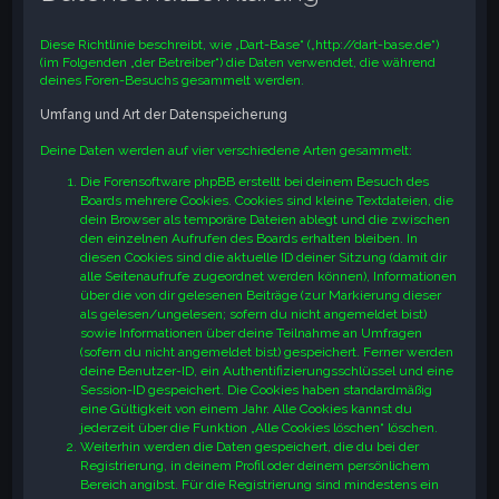
e
Diese Richtlinie beschreibt, wie „Dart-Base“ („http://dart-base.de“)
(im Folgenden „der Betreiber“) die Daten verwendet, die während
deines Foren-Besuchs gesammelt werden.
Umfang und Art der Datenspeicherung
Deine Daten werden auf vier verschiedene Arten gesammelt:
Die Forensoftware phpBB erstellt bei deinem Besuch des
Boards mehrere Cookies. Cookies sind kleine Textdateien, die
dein Browser als temporäre Dateien ablegt und die zwischen
den einzelnen Aufrufen des Boards erhalten bleiben. In
diesen Cookies sind die aktuelle ID deiner Sitzung (damit dir
alle Seitenaufrufe zugeordnet werden können), Informationen
über die von dir gelesenen Beiträge (zur Markierung dieser
als gelesen/ungelesen; sofern du nicht angemeldet bist)
sowie Informationen über deine Teilnahme an Umfragen
(sofern du nicht angemeldet bist) gespeichert. Ferner werden
deine Benutzer-ID, ein Authentifizierungsschlüssel und eine
Session-ID gespeichert. Die Cookies haben standardmäßig
eine Gültigkeit von einem Jahr. Alle Cookies kannst du
jederzeit über die Funktion „Alle Cookies löschen“ löschen.
Weiterhin werden die Daten gespeichert, die du bei der
Registrierung, in deinem Profil oder deinem persönlichem
Bereich angibst. Für die Registrierung sind mindestens ein