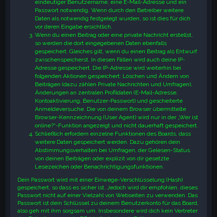
eindeutiger Benutzername, eine E-Mail-Adresse und ein
Passwort notwendig. Wenn durch den Betreiber weitere
Daten als notwendig festgelegt wurden, so ist dies für dich
vor deren Eingabe ersichtlich.
Wenn du einen Beitrag oder eine private Nachricht erstellst,
so werden die dort eingegebenen Daten ebenfalls
gespeichert. Gleiches gilt, wenn du einen Beitrag als Entwurf
zwischenspeicherst. In diesen Fällen wird auch deine IP-
Adresse gespeichert. Die IP-Adresse wird weiterhin bei
folgenden Aktionen gespeichert: Löschen und Ändern von
Beiträgen (dazu zählen Private Nachrichten und Umfragen),
Änderungen an zentralen Profildaten (E-Mail-Adresse,
Kontoaktivierung, Benutzer-Passwort) und gescheiterte
Anmeldeversuche. Die von deinem Browser übermittelte
Browser-Kennzeichnung (User Agent) wird nur in der „Wer ist
online?“-Funktion angezeigt und nicht dauerhaft gespeichert.
Schließlich erfordern einzelne Funktionen des Boards, dass
weitere Daten gespeichert werden. Dazu gehören dein
Abstimmungsverhalten bei Umfragen, der Gelesen-Status
von deinen Beiträgen oder explizit von dir gesetzte
Lesezeichen oder Benachrichtigungsfunktionen.
Dein Passwort wird mit einer Einwege-Verschlüsselung (Hash)
gespeichert, so dass es sicher ist. Jedoch wird dir empfohlen, dieses
Passwort nicht auf einer Vielzahl von Webseiten zu verwenden. Das
Passwort ist dein Schlüssel zu deinem Benutzerkonto für das Board,
also geh mit ihm sorgsam um. Insbesondere wird dich kein Vertreter