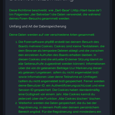
e
Diese Richtlinie beschreibt, wie „Dart-Base“ („http://dart-base.de“)
(im Folgenden „der Betreiber“) die Daten verwendet, die während
deines Foren-Besuchs gesammelt werden.
Umfang und Art der Datenspeicherung
Deine Daten werden auf vier verschiedene Arten gesammelt:
Die Forensoftware phpBB erstellt bei deinem Besuch des
Boards mehrere Cookies. Cookies sind kleine Textdateien, die
dein Browser als temporäre Dateien ablegt und die zwischen
den einzelnen Aufrufen des Boards erhalten bleiben. In
diesen Cookies sind die aktuelle ID deiner Sitzung (damit dir
alle Seitenaufrufe zugeordnet werden können), Informationen
über die von dir gelesenen Beiträge (zur Markierung dieser
als gelesen/ungelesen; sofern du nicht angemeldet bist)
sowie Informationen über deine Teilnahme an Umfragen
(sofern du nicht angemeldet bist) gespeichert. Ferner werden
deine Benutzer-ID, ein Authentifizierungsschlüssel und eine
Session-ID gespeichert. Die Cookies haben standardmäßig
eine Gültigkeit von einem Jahr. Alle Cookies kannst du
jederzeit über die Funktion „Alle Cookies löschen“ löschen.
Weiterhin werden die Daten gespeichert, die du bei der
Registrierung, in deinem Profil oder deinem persönlichem
Bereich angibst. Für die Registrierung sind mindestens ein