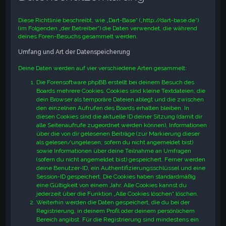
e
Diese Richtlinie beschreibt, wie „Dart-Base“ („http://dart-base.de“)
(im Folgenden „der Betreiber“) die Daten verwendet, die während
deines Foren-Besuchs gesammelt werden.
Umfang und Art der Datenspeicherung
Deine Daten werden auf vier verschiedene Arten gesammelt:
Die Forensoftware phpBB erstellt bei deinem Besuch des
Boards mehrere Cookies. Cookies sind kleine Textdateien, die
dein Browser als temporäre Dateien ablegt und die zwischen
den einzelnen Aufrufen des Boards erhalten bleiben. In
diesen Cookies sind die aktuelle ID deiner Sitzung (damit dir
alle Seitenaufrufe zugeordnet werden können), Informationen
über die von dir gelesenen Beiträge (zur Markierung dieser
als gelesen/ungelesen; sofern du nicht angemeldet bist)
sowie Informationen über deine Teilnahme an Umfragen
(sofern du nicht angemeldet bist) gespeichert. Ferner werden
deine Benutzer-ID, ein Authentifizierungsschlüssel und eine
Session-ID gespeichert. Die Cookies haben standardmäßig
eine Gültigkeit von einem Jahr. Alle Cookies kannst du
jederzeit über die Funktion „Alle Cookies löschen“ löschen.
Weiterhin werden die Daten gespeichert, die du bei der
Registrierung, in deinem Profil oder deinem persönlichem
Bereich angibst. Für die Registrierung sind mindestens ein