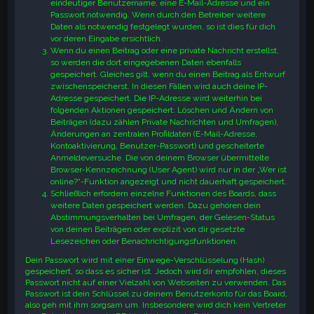
eindeutiger Benutzername, eine E-Mail-Adresse und ein
Passwort notwendig. Wenn durch den Betreiber weitere
Daten als notwendig festgelegt wurden, so ist dies für dich
vor deren Eingabe ersichtlich.
Wenn du einen Beitrag oder eine private Nachricht erstellst,
so werden die dort eingegebenen Daten ebenfalls
gespeichert. Gleiches gilt, wenn du einen Beitrag als Entwurf
zwischenspeicherst. In diesen Fällen wird auch deine IP-
Adresse gespeichert. Die IP-Adresse wird weiterhin bei
folgenden Aktionen gespeichert: Löschen und Ändern von
Beiträgen (dazu zählen Private Nachrichten und Umfragen),
Änderungen an zentralen Profildaten (E-Mail-Adresse,
Kontoaktivierung, Benutzer-Passwort) und gescheiterte
Anmeldeversuche. Die von deinem Browser übermittelte
Browser-Kennzeichnung (User Agent) wird nur in der „Wer ist
online?“-Funktion angezeigt und nicht dauerhaft gespeichert.
Schließlich erfordern einzelne Funktionen des Boards, dass
weitere Daten gespeichert werden. Dazu gehören dein
Abstimmungsverhalten bei Umfragen, der Gelesen-Status
von deinen Beiträgen oder explizit von dir gesetzte
Lesezeichen oder Benachrichtigungsfunktionen.
Dein Passwort wird mit einer Einwege-Verschlüsselung (Hash)
gespeichert, so dass es sicher ist. Jedoch wird dir empfohlen, dieses
Passwort nicht auf einer Vielzahl von Webseiten zu verwenden. Das
Passwort ist dein Schlüssel zu deinem Benutzerkonto für das Board,
also geh mit ihm sorgsam um. Insbesondere wird dich kein Vertreter