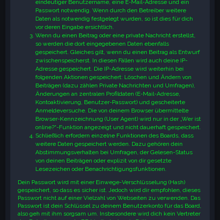
eindeutiger Benutzername, eine E-Mail-Adresse und ein
Passwort notwendig. Wenn durch den Betreiber weitere
Daten als notwendig festgelegt wurden, so ist dies für dich
vor deren Eingabe ersichtlich.
Wenn du einen Beitrag oder eine private Nachricht erstellst,
so werden die dort eingegebenen Daten ebenfalls
gespeichert. Gleiches gilt, wenn du einen Beitrag als Entwurf
zwischenspeicherst. In diesen Fällen wird auch deine IP-
Adresse gespeichert. Die IP-Adresse wird weiterhin bei
folgenden Aktionen gespeichert: Löschen und Ändern von
Beiträgen (dazu zählen Private Nachrichten und Umfragen),
Änderungen an zentralen Profildaten (E-Mail-Adresse,
Kontoaktivierung, Benutzer-Passwort) und gescheiterte
Anmeldeversuche. Die von deinem Browser übermittelte
Browser-Kennzeichnung (User Agent) wird nur in der „Wer ist
online?“-Funktion angezeigt und nicht dauerhaft gespeichert.
Schließlich erfordern einzelne Funktionen des Boards, dass
weitere Daten gespeichert werden. Dazu gehören dein
Abstimmungsverhalten bei Umfragen, der Gelesen-Status
von deinen Beiträgen oder explizit von dir gesetzte
Lesezeichen oder Benachrichtigungsfunktionen.
Dein Passwort wird mit einer Einwege-Verschlüsselung (Hash)
gespeichert, so dass es sicher ist. Jedoch wird dir empfohlen, dieses
Passwort nicht auf einer Vielzahl von Webseiten zu verwenden. Das
Passwort ist dein Schlüssel zu deinem Benutzerkonto für das Board,
also geh mit ihm sorgsam um. Insbesondere wird dich kein Vertreter