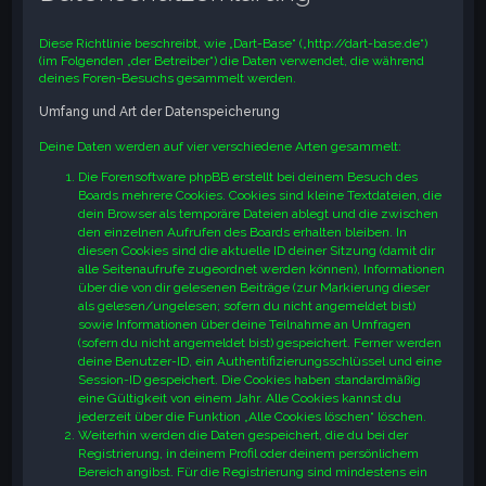
e
Diese Richtlinie beschreibt, wie „Dart-Base“ („http://dart-base.de“)
(im Folgenden „der Betreiber“) die Daten verwendet, die während
deines Foren-Besuchs gesammelt werden.
Umfang und Art der Datenspeicherung
Deine Daten werden auf vier verschiedene Arten gesammelt:
Die Forensoftware phpBB erstellt bei deinem Besuch des
Boards mehrere Cookies. Cookies sind kleine Textdateien, die
dein Browser als temporäre Dateien ablegt und die zwischen
den einzelnen Aufrufen des Boards erhalten bleiben. In
diesen Cookies sind die aktuelle ID deiner Sitzung (damit dir
alle Seitenaufrufe zugeordnet werden können), Informationen
über die von dir gelesenen Beiträge (zur Markierung dieser
als gelesen/ungelesen; sofern du nicht angemeldet bist)
sowie Informationen über deine Teilnahme an Umfragen
(sofern du nicht angemeldet bist) gespeichert. Ferner werden
deine Benutzer-ID, ein Authentifizierungsschlüssel und eine
Session-ID gespeichert. Die Cookies haben standardmäßig
eine Gültigkeit von einem Jahr. Alle Cookies kannst du
jederzeit über die Funktion „Alle Cookies löschen“ löschen.
Weiterhin werden die Daten gespeichert, die du bei der
Registrierung, in deinem Profil oder deinem persönlichem
Bereich angibst. Für die Registrierung sind mindestens ein