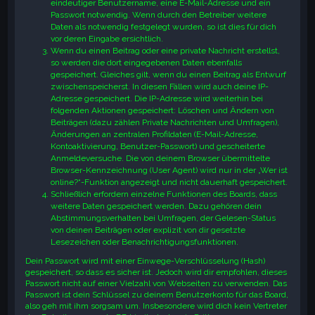
eindeutiger Benutzername, eine E-Mail-Adresse und ein
Passwort notwendig. Wenn durch den Betreiber weitere
Daten als notwendig festgelegt wurden, so ist dies für dich
vor deren Eingabe ersichtlich.
Wenn du einen Beitrag oder eine private Nachricht erstellst,
so werden die dort eingegebenen Daten ebenfalls
gespeichert. Gleiches gilt, wenn du einen Beitrag als Entwurf
zwischenspeicherst. In diesen Fällen wird auch deine IP-
Adresse gespeichert. Die IP-Adresse wird weiterhin bei
folgenden Aktionen gespeichert: Löschen und Ändern von
Beiträgen (dazu zählen Private Nachrichten und Umfragen),
Änderungen an zentralen Profildaten (E-Mail-Adresse,
Kontoaktivierung, Benutzer-Passwort) und gescheiterte
Anmeldeversuche. Die von deinem Browser übermittelte
Browser-Kennzeichnung (User Agent) wird nur in der „Wer ist
online?“-Funktion angezeigt und nicht dauerhaft gespeichert.
Schließlich erfordern einzelne Funktionen des Boards, dass
weitere Daten gespeichert werden. Dazu gehören dein
Abstimmungsverhalten bei Umfragen, der Gelesen-Status
von deinen Beiträgen oder explizit von dir gesetzte
Lesezeichen oder Benachrichtigungsfunktionen.
Dein Passwort wird mit einer Einwege-Verschlüsselung (Hash)
gespeichert, so dass es sicher ist. Jedoch wird dir empfohlen, dieses
Passwort nicht auf einer Vielzahl von Webseiten zu verwenden. Das
Passwort ist dein Schlüssel zu deinem Benutzerkonto für das Board,
also geh mit ihm sorgsam um. Insbesondere wird dich kein Vertreter