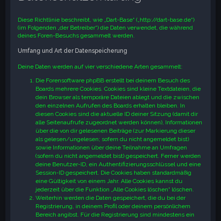
e
Diese Richtlinie beschreibt, wie „Dart-Base“ („http://dart-base.de“)
(im Folgenden „der Betreiber“) die Daten verwendet, die während
deines Foren-Besuchs gesammelt werden.
Umfang und Art der Datenspeicherung
Deine Daten werden auf vier verschiedene Arten gesammelt:
Die Forensoftware phpBB erstellt bei deinem Besuch des
Boards mehrere Cookies. Cookies sind kleine Textdateien, die
dein Browser als temporäre Dateien ablegt und die zwischen
den einzelnen Aufrufen des Boards erhalten bleiben. In
diesen Cookies sind die aktuelle ID deiner Sitzung (damit dir
alle Seitenaufrufe zugeordnet werden können), Informationen
über die von dir gelesenen Beiträge (zur Markierung dieser
als gelesen/ungelesen; sofern du nicht angemeldet bist)
sowie Informationen über deine Teilnahme an Umfragen
(sofern du nicht angemeldet bist) gespeichert. Ferner werden
deine Benutzer-ID, ein Authentifizierungsschlüssel und eine
Session-ID gespeichert. Die Cookies haben standardmäßig
eine Gültigkeit von einem Jahr. Alle Cookies kannst du
jederzeit über die Funktion „Alle Cookies löschen“ löschen.
Weiterhin werden die Daten gespeichert, die du bei der
Registrierung, in deinem Profil oder deinem persönlichem
Bereich angibst. Für die Registrierung sind mindestens ein