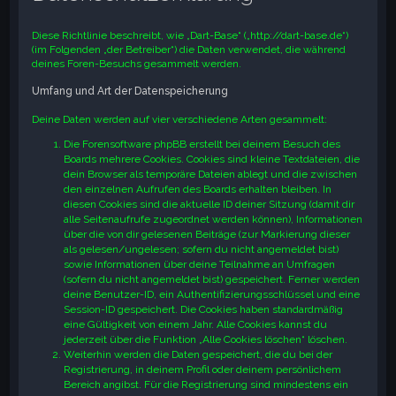
e
Diese Richtlinie beschreibt, wie „Dart-Base“ („http://dart-base.de“)
(im Folgenden „der Betreiber“) die Daten verwendet, die während
deines Foren-Besuchs gesammelt werden.
Umfang und Art der Datenspeicherung
Deine Daten werden auf vier verschiedene Arten gesammelt:
Die Forensoftware phpBB erstellt bei deinem Besuch des
Boards mehrere Cookies. Cookies sind kleine Textdateien, die
dein Browser als temporäre Dateien ablegt und die zwischen
den einzelnen Aufrufen des Boards erhalten bleiben. In
diesen Cookies sind die aktuelle ID deiner Sitzung (damit dir
alle Seitenaufrufe zugeordnet werden können), Informationen
über die von dir gelesenen Beiträge (zur Markierung dieser
als gelesen/ungelesen; sofern du nicht angemeldet bist)
sowie Informationen über deine Teilnahme an Umfragen
(sofern du nicht angemeldet bist) gespeichert. Ferner werden
deine Benutzer-ID, ein Authentifizierungsschlüssel und eine
Session-ID gespeichert. Die Cookies haben standardmäßig
eine Gültigkeit von einem Jahr. Alle Cookies kannst du
jederzeit über die Funktion „Alle Cookies löschen“ löschen.
Weiterhin werden die Daten gespeichert, die du bei der
Registrierung, in deinem Profil oder deinem persönlichem
Bereich angibst. Für die Registrierung sind mindestens ein