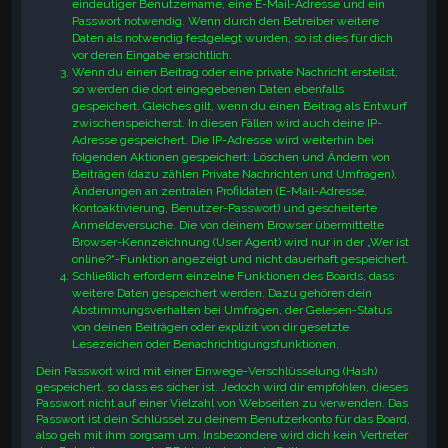
eindeutiger Benutzername, eine E-Mail-Adresse und ein
Passwort notwendig. Wenn durch den Betreiber weitere
Daten als notwendig festgelegt wurden, so ist dies für dich
vor deren Eingabe ersichtlich.
Wenn du einen Beitrag oder eine private Nachricht erstellst,
so werden die dort eingegebenen Daten ebenfalls
gespeichert. Gleiches gilt, wenn du einen Beitrag als Entwurf
zwischenspeicherst. In diesen Fällen wird auch deine IP-
Adresse gespeichert. Die IP-Adresse wird weiterhin bei
folgenden Aktionen gespeichert: Löschen und Ändern von
Beiträgen (dazu zählen Private Nachrichten und Umfragen),
Änderungen an zentralen Profildaten (E-Mail-Adresse,
Kontoaktivierung, Benutzer-Passwort) und gescheiterte
Anmeldeversuche. Die von deinem Browser übermittelte
Browser-Kennzeichnung (User Agent) wird nur in der „Wer ist
online?“-Funktion angezeigt und nicht dauerhaft gespeichert.
Schließlich erfordern einzelne Funktionen des Boards, dass
weitere Daten gespeichert werden. Dazu gehören dein
Abstimmungsverhalten bei Umfragen, der Gelesen-Status
von deinen Beiträgen oder explizit von dir gesetzte
Lesezeichen oder Benachrichtigungsfunktionen.
Dein Passwort wird mit einer Einwege-Verschlüsselung (Hash)
gespeichert, so dass es sicher ist. Jedoch wird dir empfohlen, dieses
Passwort nicht auf einer Vielzahl von Webseiten zu verwenden. Das
Passwort ist dein Schlüssel zu deinem Benutzerkonto für das Board,
also geh mit ihm sorgsam um. Insbesondere wird dich kein Vertreter