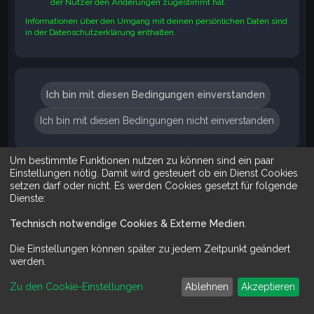
der Nutzer den Änderungen zugestimmt hat.
Informationen über den Umgang mit deinen persönlichen Daten sind
in der Datenschutzerklärung enthalten.
Um bestimmte Funktionen nutzen zu können sind ein paar
Suche
Erweiterte Suche
Einstellungen nötig. Damit wird gesteuert ob ein Dienst Cookies
setzen darf oder nicht. Es werden Cookies gesetzt für folgende
Dienste:
Technisch notwendige Cookies & Externe Medien
.
Mit Do It Yourself sparst du Geld und schaffst zugleich was dir ge
Die Einstellungen können später zu jedem Zeitpunkt geändert
werden.
Zu den Cookie-Einstellungen
Ablehnen
Akzeptieren
Powered by
phpBB
™
Deutsche Übersetzung durch
phpBB.de