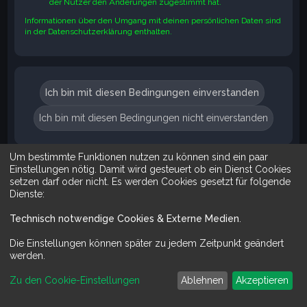
der Nutzer den Änderungen zugestimmt hat.
Informationen über den Umgang mit deinen persönlichen Daten sind
in der Datenschutzerklärung enthalten.
Um bestimmte Funktionen nutzen zu können sind ein paar
Suche
Erweiterte Suche
Einstellungen nötig. Damit wird gesteuert ob ein Dienst Cookies
setzen darf oder nicht. Es werden Cookies gesetzt für folgende
Dienste:
Technisch notwendige Cookies & Externe Medien
.
Mit Do It Yourself sparst du Geld und schaffst zugleich was dir ge
Die Einstellungen können später zu jedem Zeitpunkt geändert
werden.
Zu den Cookie-Einstellungen
Ablehnen
Akzeptieren
Powered by
phpBB
™
Deutsche Übersetzung durch
phpBB.de