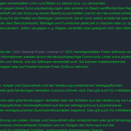
trägen verwendeten Links und Bilder zu setzen bzw. zu verwenden.
ößen gegen diese Nutzungsbedingungen oder anderer im Board veröffentlichten Re
rhaft von der Nutzung dieses Boards ausschließen und dir ein Hausverbot erteil
g für die Inhalte von Beiträgen übernimmt, die er nicht selbst erstellt hat oder d
er, dein Benutzerkonto, Beiträge und Funktionen jederzeit zu löschen oder zu sp
abzuändern, sofern sie gegen o. g. Regeln verstoßen oder geeignet sind, dem Betr
er der „
GNU General Public License v2
“ (GPL) bereitgestellten Foren-Software vo
 Informationen werden durch die deutschsprachige Community unter www.phpbb
 Art und Weise, wie die Software verwendet wird. Sie können insbesondere die
sagen oder auf Inhalte fremder Foren Einfluss nehmen.
, Körper und Gesundheit und der Verletzung wesentlicher Vertragspflichten
 oder grob fahrlässiges Verhalten zurückzuführen sind. Dies gilt auch für mittelbar
chem oder grob fahrlässigem Verhalten oder bei Schäden aus der Verletzung von L
agspflichten (Kardinalpflichten) auf die bei Vertragsschluss typischerweise
e vertragstypischen Durchschnittsschäden begrenzt. Dies gilt auch für mittelbar
etzung von Leben, Körper und Gesundheit oder vorsätzlichem oder grob fahrlässi
cherweise vorhersehbaren Schäden und im Übrigen der Höhe nach auf die
 auch für mittelbare Schäden, insbesondere entgangenen Gewinn.