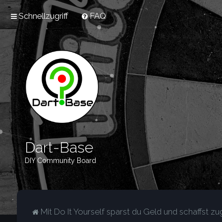
Schnellzugriff
FAQ
Dart-Base
DIY Community Board
Mit Do It Yourself sparst du Geld und schaffst zug