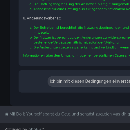
Die Haftungsbegrenzung der Absätze a bis c gilt sinngemäß 
Ansprüche für eine Haftung aus zwingendem nationalem Rec
6. Änderungsvorbehalt
Der Betreiber ist berechtigt, die Nutzungsbedingungen und
mitgeteilt.
Der Nutzer ist berechtigt, den Änderungen zu widerspreche
bestehende Vertragsverhältnis mit sofortiger Wirkung.
Die Änderungen gelten als anerkannt und verbindlich, wen
Informationen über den Umgang mit deinen persönlichen Daten sind
Mit Do It Yourself sparst du Geld und schaffst zugleich was dir ge
Powered by
phpBB
™