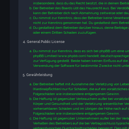
insbesondere, dass du das Recht besitzt, die in deinen Bei
Der Betreiber des Boards übt das Hausrecht aus. Bei Verst
kann der Betreiber dich nach Abmahnung zeitweise oder daue
Du nimmst zur Kenntnis, dass der Betreiber keine Verantwortun
nicht zur Kenntnis genommen hat. Du gestattest dem Betreib
Du gestattest dem Betreiber darüber hinaus, deine Beiträge 
oder einem Dritten Schaden zuzufügen.
4. General Public License
Du nimmst zur Kenntnis, dass es sich bei phpBB um eine unt
phpBB Limited (www.phpbb.com) handelt; deutschsprachige
zur Verfügung gestellt. Beide haben keinen Einfluss auf die
Verwendung der Software für bestimmte Zwecke nicht unter
5. Gewährleistung
Der Betreiber haftet mit Ausnahme der Verletzung von Leben
(Kardinalpflichten) nur für Schäden, die auf ein vorsätzliches
Folgeschäden wie insbesondere entgangenen Gewinn.
Die Haftung ist gegenüber Verbrauchern außer bei vorsätzli
Körper und Gesundheit und der Verletzung wesentlicher Vertr
vorhersehbaren Schäden und im übrigen der Höhe nach auf di
Folgeschäden wie insbesondere entgangenen Gewinn.
Die Haftung ist gegenüber Unternehmern außer bei der Verl
Verhalten des Betreibers auf die bei Vertragsschluss typis
vertragstypischen Durchschnittsschäden begrenzt. Dies gilt