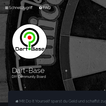
Schnellzugriff
FAQ
Dart-Base
DIY Community Board
Mit Do It Yourself sparst du Geld und schaffst zug