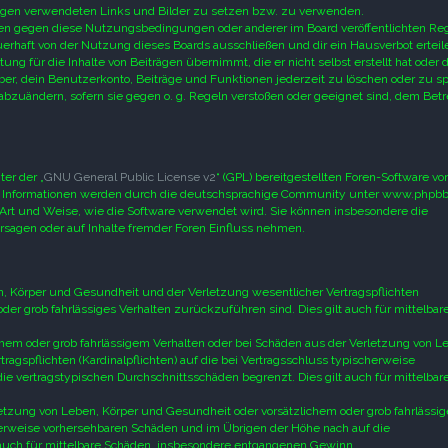
trägen verwendeten Links und Bilder zu setzen bzw. zu verwenden.
ößen gegen diese Nutzungsbedingungen oder anderer im Board veröffentlichten Re
rhaft von der Nutzung dieses Boards ausschließen und dir ein Hausverbot erteil
g für die Inhalte von Beiträgen übernimmt, die er nicht selbst erstellt hat oder d
er, dein Benutzerkonto, Beiträge und Funktionen jederzeit zu löschen oder zu sp
abzuändern, sofern sie gegen o. g. Regeln verstoßen oder geeignet sind, dem Betr
er der „
GNU General Public License v2
“ (GPL) bereitgestellten Foren-Software vo
 Informationen werden durch die deutschsprachige Community unter www.phpbb
 Art und Weise, wie die Software verwendet wird. Sie können insbesondere die
sagen oder auf Inhalte fremder Foren Einfluss nehmen.
, Körper und Gesundheit und der Verletzung wesentlicher Vertragspflichten
 oder grob fahrlässiges Verhalten zurückzuführen sind. Dies gilt auch für mittelbar
chem oder grob fahrlässigem Verhalten oder bei Schäden aus der Verletzung von L
agspflichten (Kardinalpflichten) auf die bei Vertragsschluss typischerweise
e vertragstypischen Durchschnittsschäden begrenzt. Dies gilt auch für mittelbar
etzung von Leben, Körper und Gesundheit oder vorsätzlichem oder grob fahrlässi
cherweise vorhersehbaren Schäden und im Übrigen der Höhe nach auf die
 auch für mittelbare Schäden, insbesondere entgangenen Gewinn.