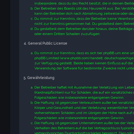
insbesondere, dass du das Recht besitzt, die in deinen Bei
Der Betreiber des Boards übt das Hausrecht aus. Bei Verst
kann der Betreiber dich nach Abmahnung zeitweise oder daue
Du nimmst zur Kenntnis, dass der Betreiber keine Verantwortun
nicht zur Kenntnis genommen hat. Du gestattest dem Betreib
Du gestattest dem Betreiber darüber hinaus, deine Beiträge 
oder einem Dritten Schaden zuzufügen.
4. General Public License
Du nimmst zur Kenntnis, dass es sich bei phpBB um eine unt
phpBB Limited (www.phpbb.com) handelt; deutschsprachige
zur Verfügung gestellt. Beide haben keinen Einfluss auf die
Verwendung der Software für bestimmte Zwecke nicht unter
5. Gewährleistung
Der Betreiber haftet mit Ausnahme der Verletzung von Leben
(Kardinalpflichten) nur für Schäden, die auf ein vorsätzliches
Folgeschäden wie insbesondere entgangenen Gewinn.
Die Haftung ist gegenüber Verbrauchern außer bei vorsätzli
Körper und Gesundheit und der Verletzung wesentlicher Vertr
vorhersehbaren Schäden und im übrigen der Höhe nach auf di
Folgeschäden wie insbesondere entgangenen Gewinn.
Die Haftung ist gegenüber Unternehmern außer bei der Verl
Verhalten des Betreibers auf die bei Vertragsschluss typis
vertragstypischen Durchschnittsschäden begrenzt. Dies gilt