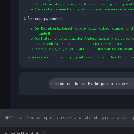
Die Haftungsbegrenzung der Absätze a bis c gilt sinngemäß 
Ansprüche für eine Haftung aus zwingendem nationalem Rec
6. Änderungsvorbehalt
Der Betreiber ist berechtigt, die Nutzungsbedingungen und
mitgeteilt.
Der Nutzer ist berechtigt, den Änderungen zu widerspreche
bestehende Vertragsverhältnis mit sofortiger Wirkung.
Die Änderungen gelten als anerkannt und verbindlich, wen
Informationen über den Umgang mit deinen persönlichen Daten sind
Mit Do It Yourself sparst du Geld und schaffst zugleich was dir ge
Powered by
phpBB
™