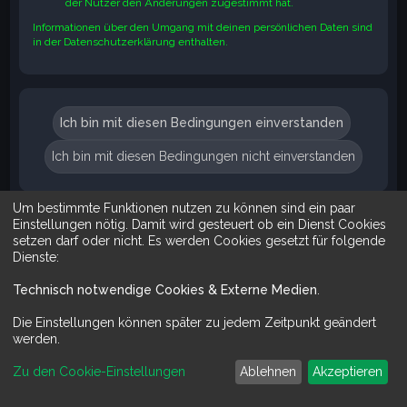
der Nutzer den Änderungen zugestimmt hat.
Informationen über den Umgang mit deinen persönlichen Daten sind
in der Datenschutzerklärung enthalten.
Um bestimmte Funktionen nutzen zu können sind ein paar
Suche
Erweiterte Suche
Einstellungen nötig. Damit wird gesteuert ob ein Dienst Cookies
setzen darf oder nicht. Es werden Cookies gesetzt für folgende
Dienste:
Technisch notwendige Cookies & Externe Medien
.
Mit Do It Yourself sparst du Geld und schaffst zugleich was dir ge
Die Einstellungen können später zu jedem Zeitpunkt geändert
werden.
Zu den Cookie-Einstellungen
Ablehnen
Akzeptieren
Powered by
phpBB
™
Deutsche Übersetzung durch
phpBB.de