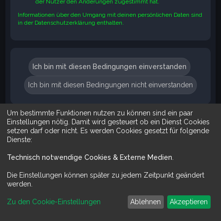
der Nutzer den Änderungen zugestimmt hat.
Informationen über den Umgang mit deinen persönlichen Daten sind
in der Datenschutzerklärung enthalten.
Um bestimmte Funktionen nutzen zu können sind ein paar
Suche
Erweiterte Suche
Einstellungen nötig. Damit wird gesteuert ob ein Dienst Cookies
setzen darf oder nicht. Es werden Cookies gesetzt für folgende
Dienste:
Technisch notwendige Cookies & Externe Medien
.
Mit Do It Yourself sparst du Geld und schaffst zugleich was dir ge
Die Einstellungen können später zu jedem Zeitpunkt geändert
werden.
Zu den Cookie-Einstellungen
Ablehnen
Akzeptieren
Powered by
phpBB
™
Deutsche Übersetzung durch
phpBB.de