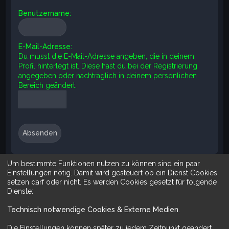
e
Benutzername:
E-Mail-Adresse:
Du musst die E-Mail-Adresse angeben, die in deinem
Profil hinterlegt ist. Diese hast du bei der Registrierung
angegeben oder nachträglich in deinem persönlichen
Bereich geändert.
Um bestimmte Funktionen nutzen zu können sind ein paar
Suche
Erweiterte Suche
Einstellungen nötig. Damit wird gesteuert ob ein Dienst Cookies
setzen darf oder nicht. Es werden Cookies gesetzt für folgende
Dienste:
Technisch notwendige Cookies & Externe Medien
.
Mit Do It Yourself sparst du Geld und schaffst zugleich was dir ge
Die Einstellungen können später zu jedem Zeitpunkt geändert