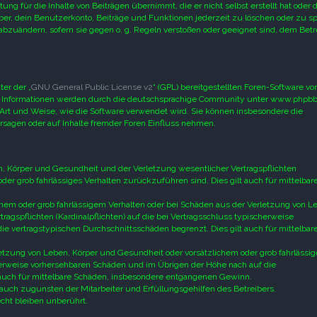
g für die Inhalte von Beiträgen übernimmt, die er nicht selbst erstellt hat oder d
er, dein Benutzerkonto, Beiträge und Funktionen jederzeit zu löschen oder zu sp
abzuändern, sofern sie gegen o. g. Regeln verstoßen oder geeignet sind, dem Betr
er der „
GNU General Public License v2
“ (GPL) bereitgestellten Foren-Software vo
 Informationen werden durch die deutschsprachige Community unter www.phpbb
 Art und Weise, wie die Software verwendet wird. Sie können insbesondere die
sagen oder auf Inhalte fremder Foren Einfluss nehmen.
, Körper und Gesundheit und der Verletzung wesentlicher Vertragspflichten
 oder grob fahrlässiges Verhalten zurückzuführen sind. Dies gilt auch für mittelbar
chem oder grob fahrlässigem Verhalten oder bei Schäden aus der Verletzung von L
agspflichten (Kardinalpflichten) auf die bei Vertragsschluss typischerweise
e vertragstypischen Durchschnittsschäden begrenzt. Dies gilt auch für mittelbar
etzung von Leben, Körper und Gesundheit oder vorsätzlichem oder grob fahrlässi
cherweise vorhersehbaren Schäden und im Übrigen der Höhe nach auf die
 auch für mittelbare Schäden, insbesondere entgangenen Gewinn.
auch zugunsten der Mitarbeiter und Erfüllungsgehilfen des Betreibers.
ht bleiben unberührt.