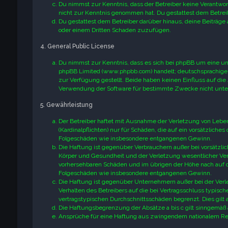
Du nimmst zur Kenntnis, dass der Betreiber keine Verantwortun
nicht zur Kenntnis genommen hat. Du gestattest dem Betreib
Du gestattest dem Betreiber darüber hinaus, deine Beiträge 
oder einem Dritten Schaden zuzufügen.
4. General Public License
Du nimmst zur Kenntnis, dass es sich bei phpBB um eine unt
phpBB Limited (www.phpbb.com) handelt; deutschsprachige
zur Verfügung gestellt. Beide haben keinen Einfluss auf die
Verwendung der Software für bestimmte Zwecke nicht unter
5. Gewährleistung
Der Betreiber haftet mit Ausnahme der Verletzung von Leben
(Kardinalpflichten) nur für Schäden, die auf ein vorsätzliches
Folgeschäden wie insbesondere entgangenen Gewinn.
Die Haftung ist gegenüber Verbrauchern außer bei vorsätzli
Körper und Gesundheit und der Verletzung wesentlicher Vertr
vorhersehbaren Schäden und im übrigen der Höhe nach auf di
Folgeschäden wie insbesondere entgangenen Gewinn.
Die Haftung ist gegenüber Unternehmern außer bei der Verl
Verhalten des Betreibers auf die bei Vertragsschluss typis
vertragstypischen Durchschnittsschäden begrenzt. Dies gilt
Die Haftungsbegrenzung der Absätze a bis c gilt sinngemäß 
Ansprüche für eine Haftung aus zwingendem nationalem Rec