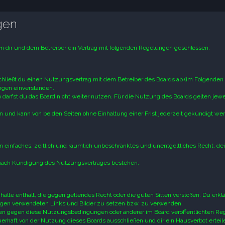
gen
hen dir und dem Betreiber ein Vertrag mit folgenden Regelungen geschlossen:
schließt du einen Nutzungsvertrag mit dem Betreiber des Boards ab (im Folgenden
ungen einverstanden.
darfst du das Board nicht weiter nutzen. Für die Nutzung des Boards gelten jewei
 und kann von beiden Seiten ohne Einhaltung einer Frist jederzeit gekündigt we
ein einfaches, zeitlich und räumlich unbeschränktes und unentgeltliches Recht, de
 nach Kündigung des Nutzungsvertrages bestehen.
Inhalte enthält, die gegen geltendes Recht oder die guten Sitten verstoßen. Du erklä
trägen verwendeten Links und Bilder zu setzen bzw. zu verwenden.
ößen gegen diese Nutzungsbedingungen oder anderer im Board veröffentlichten Re
rhaft von der Nutzung dieses Boards ausschließen und dir ein Hausverbot erteil