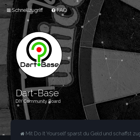
Schnellzugriff
FAQ
Dart-Base
DIY Community Board
Mit Do It Yourself sparst du Geld und schaffst zug