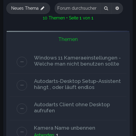
e
Suche
Erweite
Neues Thema
10 Themen • Seite
1
von
1
Themen
Windows 11 Kameraeinstellungen -
Welche man nicht benutzen sollte
Autodarts-Desktop Setup-Assistent
hängt , oder läuft endlos
Autodarts Client ohne Desktop
aufrufen
Kamera Name unbennen
Antworten:
1