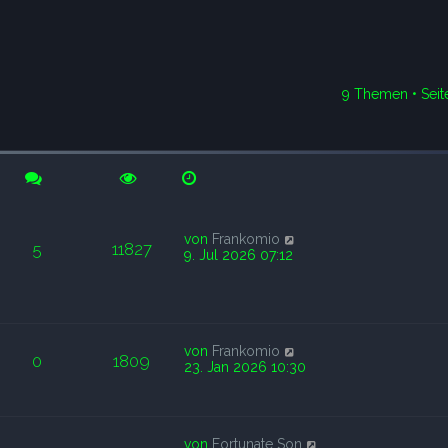
9 Themen • Sei
rweiterte Suche
von
Frankomio
5
11827
9. Jul 2026 07:12
von
Frankomio
0
1809
23. Jan 2026 10:30
von
Fortunate Son