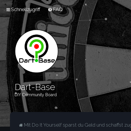
Schnellzugriff
FAQ
Dart-Base
DIY Community Board
Mit Do It Yourself sparst du Geld und schaffst zug