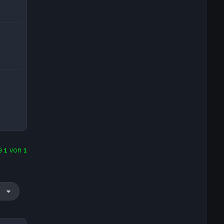
te
1
von
1
u