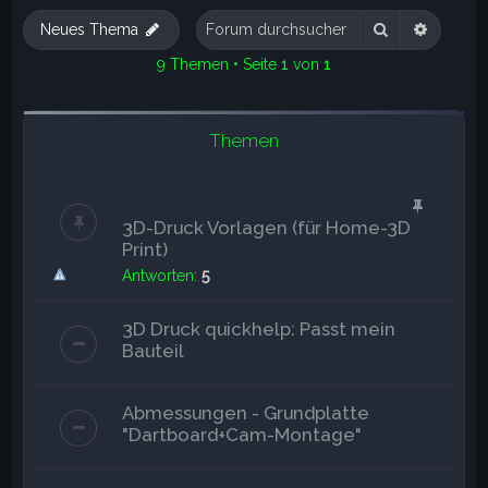
e
Suche
Erweite
Neues Thema
9 Themen • Seite
1
von
1
Themen
3D-Druck Vorlagen (für Home-3D
Print)
Antworten:
5
3D Druck quickhelp: Passt mein
Bauteil
Abmessungen - Grundplatte
"Dartboard+Cam-Montage"