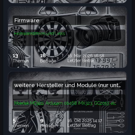
Firmware
Firmwaredateien und Links
13
18
16. Mär 2026 16:58
Letzter Beitrag
Themen
Beiträge
weitere Hersteller und Module (nur unterstützte)
NeoCoolCam 5MP IMX335
Moertek MC920, Arducam 0b468 IMX323, GC2053 etc
5
9
16. Okt 2025 14:17
Letzter Beitrag
Themen
Beiträge