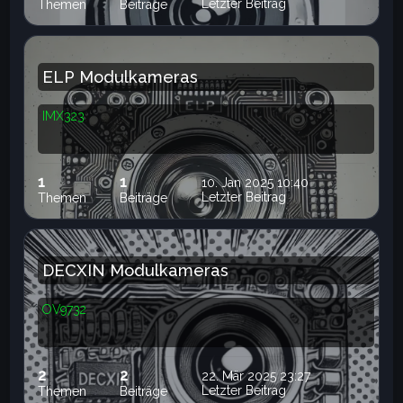
Letzter Beitrag
Themen
Beiträge
ELP Modulkameras
IMX323
1
1
10. Jan 2025 10:40
Letzter Beitrag
Themen
Beiträge
DECXIN Modulkameras
OV9732
2
2
22. Mär 2025 23:27
Letzter Beitrag
Themen
Beiträge