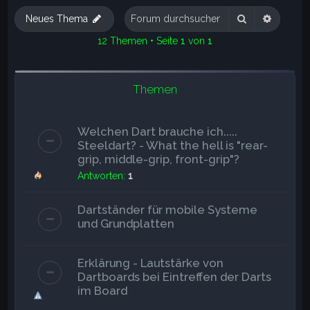
e
Suche
Erweite
Neues Thema
12 Themen • Seite
1
von
1
Themen
Welchen Dart brauche ich.....
Steeldart? - What the hell is "rear-
grip, middle-grip, front-grip"?
Antworten:
1
Dartständer für mobile Systeme
und Grundplatten
Erklärung - Lautstärke von
Dartboards bei Eintreffen der Darts
im Board