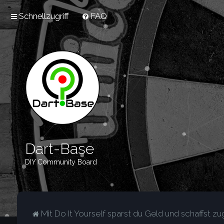
Schnellzugriff
FAQ
Dart-Base
DIY Community Board
Mit Do It Yourself sparst du Geld und schaffst zug