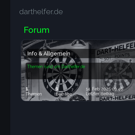
darthelfer.de
Forum
Info & Allgemein
Themen rund um Darthelfer.de
1
1
14. Feb 2025 09:46
Letzter Beitrag
Themen
Beiträge