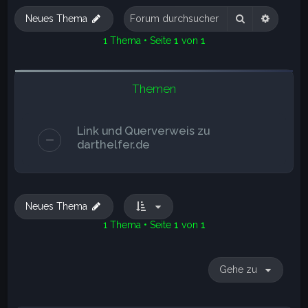
e
Suche
Erweite
Neues Thema
1 Thema • Seite
1
von
1
Themen
Link und Querverweis zu
darthelfer.de
Neues Thema
1 Thema • Seite
1
von
1
Gehe zu