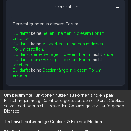
Information
Berechtigungen in diesem Forum
Du darfst
keine
neuen Themen in diesem Forum
erstellen.
Du darfst
keine
Antworten zu Themen in diesem
Forum erstellen.
Du darfst deine Beiträge in diesem Forum
nicht
ändern.
Du darfst deine Beiträge in diesem Forum
nicht
löschen.
Du darfst
keine
Dateianhänge in diesem Forum
erstellen.
Um bestimmte Funktionen nutzen zu können sind ein paar
Suche
Erweiterte Suche
Einstellungen nötig. Damit wird gesteuert ob ein Dienst Cookies
setzen darf oder nicht. Es werden Cookies gesetzt für folgende
Dienste:
Technisch notwendige Cookies & Externe Medien
.
Mit Do It Yourself sparst du Geld und schaffst zugleich was dir ge