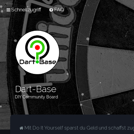
Schnellzugriff
FAQ
Dart-Base
DIY Community Board
Mit Do It Yourself sparst du Geld und schaffst zug