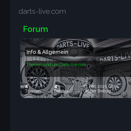
darts-live.com
Forum
Info & Allgemein
Themen rund um Darts-live.com
4
4
17. Feb 2025 08:50
Letzter Beitrag
Themen
Beiträge