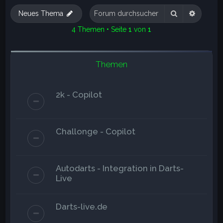
e
Suche
Erweite
Neues Thema
4 Themen • Seite
1
von
1
Themen
2k - Copilot
Challonge - Copilot
Autodarts - Integration in Darts-
Live
Darts-live.de