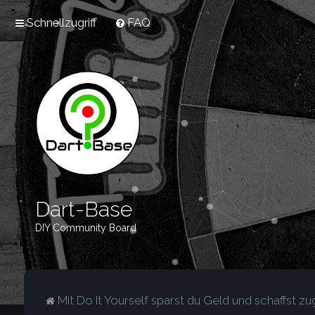
Schnellzugriff
FAQ
Dart-Base
DIY Community Board
Mit Do It Yourself sparst du Geld und schaffst zug