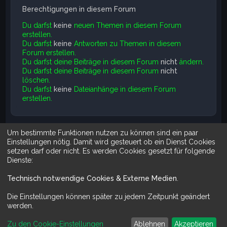
Berechtigungen in diesem Forum
Du darfst
keine
neuen Themen in diesem Forum
erstellen.
Du darfst
keine
Antworten zu Themen in diesem
Forum erstellen.
Du darfst deine Beiträge in diesem Forum
nicht
ändern.
Du darfst deine Beiträge in diesem Forum
nicht
löschen.
Du darfst
keine
Dateianhänge in diesem Forum
erstellen.
Um bestimmte Funktionen nutzen zu können sind ein paar
Suche
Erweiterte Suche
Einstellungen nötig. Damit wird gesteuert ob ein Dienst Cookies
setzen darf oder nicht. Es werden Cookies gesetzt für folgende
Dienste:
Technisch notwendige Cookies & Externe Medien
.
Mit Do It Yourself sparst du Geld und schaffst zugleich was dir ge
Die Einstellungen können später zu jedem Zeitpunkt geändert
werden.
Zu den Cookie-Einstellungen
Ablehnen
Akzeptieren
Powered by
phpBB
™