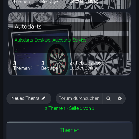
Letzter Beitrag
Themen
Beiträge
Autodarts
Autodarts-Desktop, Autodarts-Service
…
3
3
27. Feb 2025 16:04
Letzter Beitrag
Themen
Beiträge
Suche
Erweite
Neues Thema
2 Themen • Seite
1
von
1
Themen