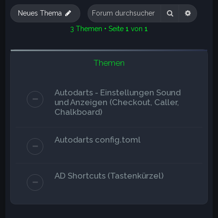
e
Suche
Erweite
Neues Thema
3 Themen • Seite
1
von
1
Themen
Autodarts - Einstellungen Sound
und Anzeigen (Checkout, Caller,
Chalkboard)
Autodarts config.toml
AD Shortcuts (Tastenkürzel)