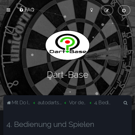
FAQ
Dart-Base
S
Mit Do It Yourself sparst du Geld und schaffst zugleich was dir gefällt.
autodarts.io DIY (Eigenbau)
Vor dem Start
4. Bedienung und Spielen
u
c
4. Bedienung und Spielen
h