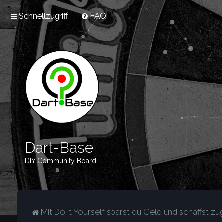
Schnellzugriff
FAQ
Dart-Base
DIY Community Board
Mit Do It Yourself sparst du Geld und schaffst zug