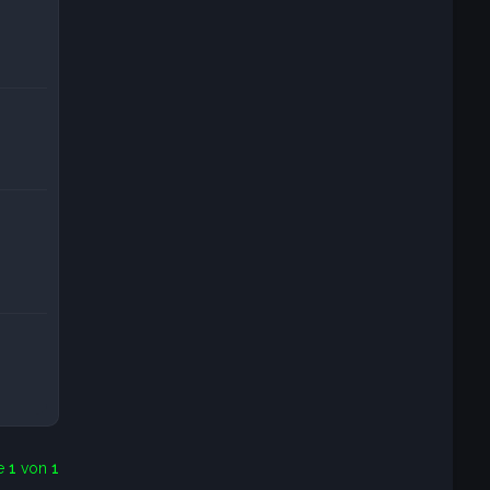
te
1
von
1