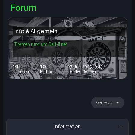
e
Forum
Info & Allgemein
Themen rund um Dart-it.net
10
10
27. Jun 2025 13:43
Letzter Beitrag
Themen
Beiträge
Gehe zu
Information