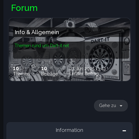
e
Forum
Info & Allgemein
Themen rund um Dart-it.net
10
10
27. Jun 2025 13:43
Letzter Beitrag
Themen
Beiträge
Gehe zu
Information